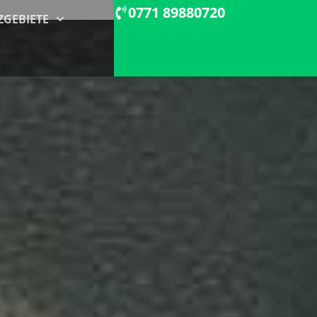
0771 89880720
ZGEBIETE