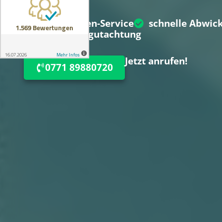
Ersatzwagen-Service
schnelle Abwic
vor-Ort-Begutachtung
Jetzt anrufen!
0771 89880720