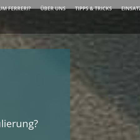
M FERRERI?
ÜBER UNS
TIPPS & TRICKS
EINSAT
lierung?