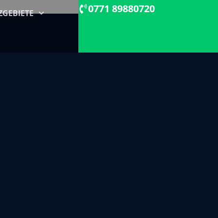
0771 89880720
ZGEBIETE