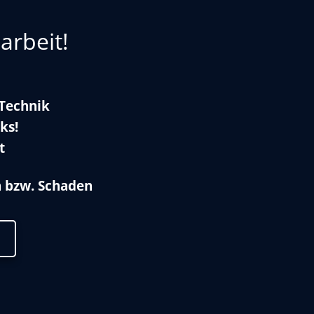
arbeit!
 Technik
ks!
t
n bzw. Schaden