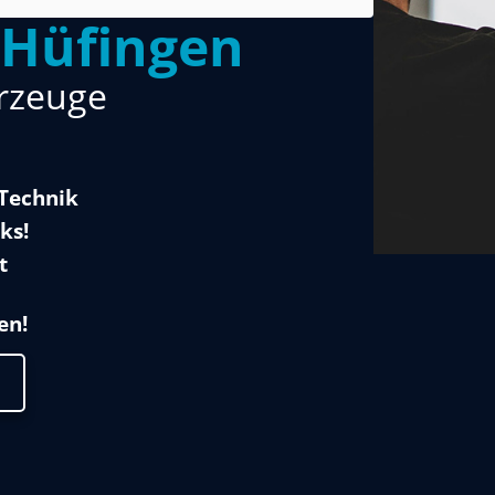
 Hüfingen
hrzeuge
 Technik
ks!
t
en!