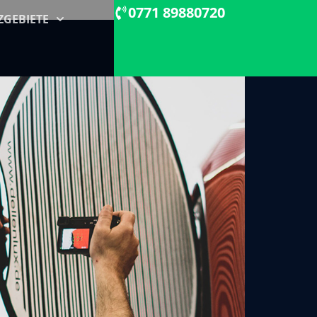
0771 89880720
ZGEBIETE