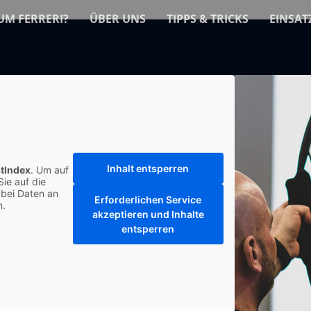
M FERRERI?
ÜBER UNS
TIPPS & TRICKS
EINSAT
Inhalt entsperren
tIndex
. Um auf
Sie auf die
abei Daten an
Erforderlichen Service
n.
akzeptieren und Inhalte
entsperren